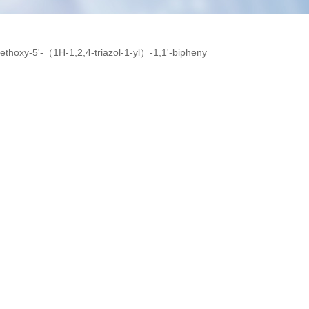
thoxy-5'-（1H-1,2,4-triazol-1-yl）-1,1'-bipheny