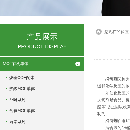
您现在的位置
产品展示
PRODUCT DISPLAY
MOF有机单体
炔基COF配体
抑制剂
又称为
缓和化学反应的物
羧酸MOF单体
如催化反应的负
卟啉系列
抗氧剂是食品、橡
酯等)防止因吸收
含氮MOF单体
制剂。
抑制剂
在铜矿
卤素系列
混合段的"压硫"