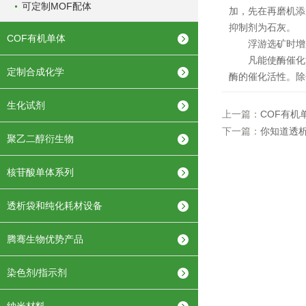
可定制MOF配体
加，先在再磨机添
抑制剂为石灰。
COF有机单体
浮游选矿时增加
凡能使酶催化活性
定制合成化学
酶的催化活性。除
生化试剂
上一篇：
COF有机
下一篇：
你知道透
聚乙二醇衍生物
核苷酸单体系列
透析袋和纯化耗材设备
腾骞生物优势产品
染色剂/指示剂