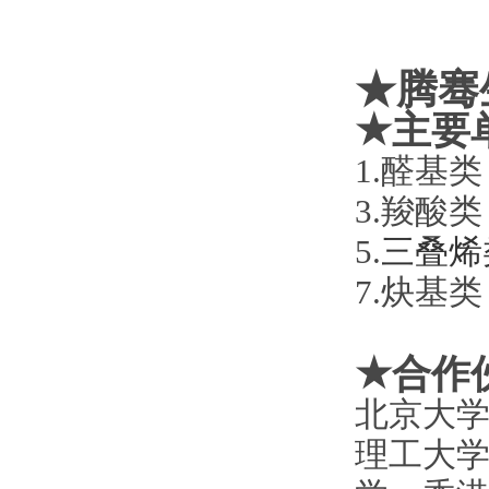
★腾骞
★
主要
1.
3.
5.
三叠烯
7.炔
★
合作
北京大
理工大