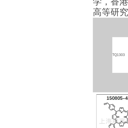
学，香
高等研
TQ1303