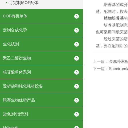
可定制MOF配体
培养基的成分比
楚。配制时，按表
COF有机单体
植物培养基
的
培养基配制完毕后
定制合成化学
也可采用间歇灭菌
经过灭菌的培养基
生化试剂
基，要在配制后的
聚乙二醇衍生物
上一篇：
金属卟啉
下一篇：
Spectr
核苷酸单体系列
透析袋和纯化耗材设备
腾骞生物优势产品
染色剂/指示剂