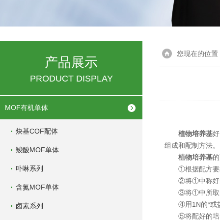
您现在的位置
产品展示
PRODUCT DISPLAY
MOF有机单体
炔基COF配体
植物培养基
好
组成和配制方法。
羧酸MOF单体
植物培养基
的
卟啉系列
①根据配方要求
②将①中称好的琼
含氮MOF单体
③将①中所取的各
④用1N的*或盐
卤素系列
⑤将配好的培养基