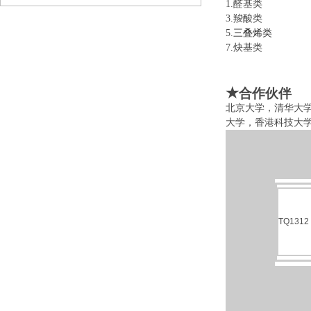
1.醛基类 
3.羧酸类 
5.
三叠烯类
6
7.炔基类 
★
合作伙伴
北京大学，清华大
大学，香港科技大
TQ1312