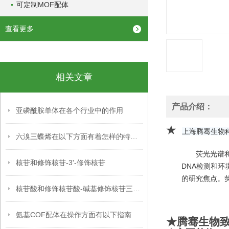
可定制MOF配体
查看更多
相关文章
产品介绍：
亚磷酰胺单体在各个行业中的作用
★
上海腾骞生物
六溴三蝶烯在以下方面有着怎样的特点呢？
荧光光谱
核苷和修饰核苷-3'-修饰核苷
DNA检测和环
的研究焦点。
核苷酸和修饰核苷酸-碱基修饰核苷三磷酸
氨基COF配体在操作方面有以下指南
★腾骞生物