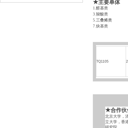
★
主要单体
1.醛基类 
3.羧酸类 
5.
三叠烯类
6
7.炔基类 
TQ1105
2
★
合作伙
北京大学，
立大学，香
研究院