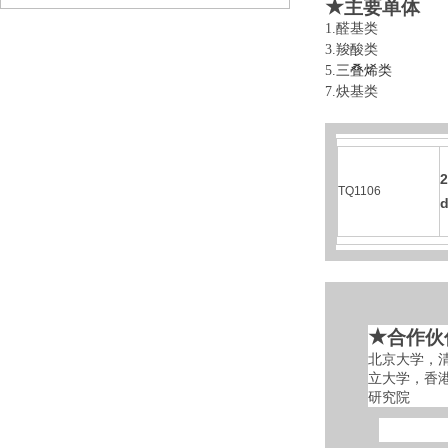
★
主要单体
1.醛基类 
3.羧酸类 
5.
三叠烯类
6
7.炔基类 
2
TQ1106
d
★
合作伙
北京大学，
立大学，香
研究院