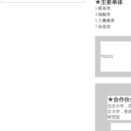
★
主要单体
1.醛基类 
3.羧酸类 
5.
三叠烯类
6
7.炔基类 
TQ1121
★
合作伙
北京大学，
立大学，香
研究院