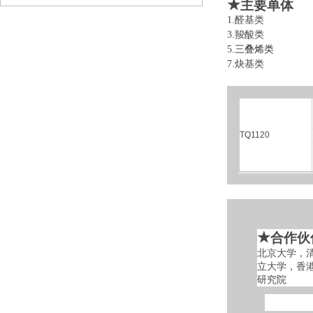
★
主要单体
1.醛基类 
3.羧酸类 
5.
三叠烯类
6
7.炔基类 
TQ1120
★
合作伙
北京大学，
立大学，香
研究院