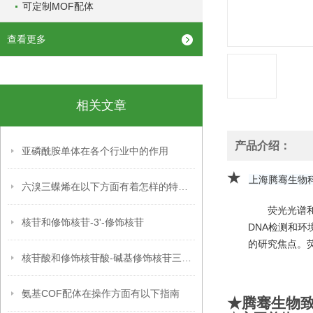
可定制MOF配体
查看更多
相关文章
产品介绍：
亚磷酰胺单体在各个行业中的作用
★
上海腾骞生物
六溴三蝶烯在以下方面有着怎样的特点呢？
荧光光谱
核苷和修饰核苷-3'-修饰核苷
DNA检测和环
的研究焦点。
核苷酸和修饰核苷酸-碱基修饰核苷三磷酸
氨基COF配体在操作方面有以下指南
★腾骞生物