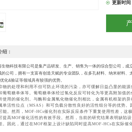
更新时间
介绍：
骞生物科技有限公司是集产品研发、生产、销售为一体的综合型公司，成立
域的公司，拥有一支富有创造天赋的专业团队，在多孔材料、纳米材料、
&优化&验证等领域具有较强的优势。
弃物的处理和利用不但可防止环境的污染，亦可缓解日益凸显的能源
和葡萄糖单体等。葡萄糖单体经过氢化反应可转化为等更高附加值的
所使用的催化剂。与酶和金属氧化物催化剂相比，金属有机框架的异相
属单活性位点（MSAS）和可负载分散性良好的活性组分等的优势。因
可能。然而，MOF-HCs催化剂在实际反应条件下重复使用性差，
可提高MOF催化活性的有效手段。然而，当前的研究结果表明缺陷设计
差。因此，通过在MOF框架上设计缺陷同时提高MOF-HCs在实际