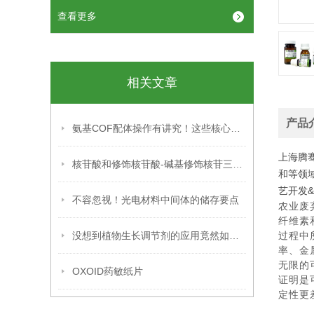
查看更多
相关文章
产品
氨基COF配体操作有讲究！这些核心注意事项需牢记
上海腾
核苷酸和修饰核苷酸-碱基修饰核苷三磷酸
和等领
艺开发
不容忽视！光电材料中间体的储存要点
农业废
纤维素
没想到植物生长调节剂的应用竟然如此广泛
过程中
率、金
无限的
OXOID药敏纸片
证明是
定性更