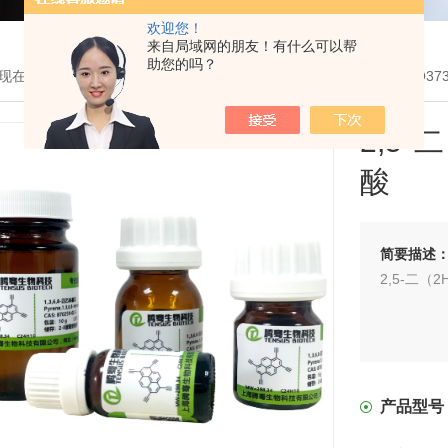
欢迎您！
来自局域网的朋友！有什么可以帮
助您的吗？
现在的位置：
首页
>
产品展示
>
MOF有机单体
>
含氮MOF单体
> TQ3
2,5
酸
简要描述
2,5-二（
产品型号