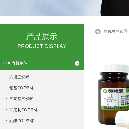
您现在的位置
产品展示
PRODUCT DISPLAY
COF有机单体
六溴三蝶烯
氰基COF单体
三氨基三蝶烯
可定制COF单体
硼酸COF单体