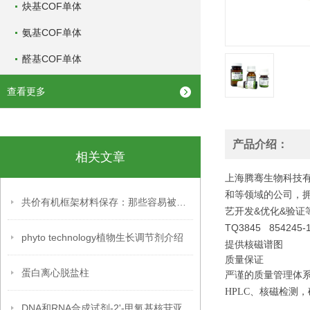
炔基COF单体
氨基COF单体
醛基COF单体
查看更多
产品介绍：
相关文章
上海腾骞生物科技有
和等领域的公司，
共价有机框架材料保存：那些容易被忽略的关键细节，你掌握了吗？
艺开发&优化&验证
TQ3845
854245-
phyto technology植物生长调节剂介绍
提供核磁谱图
质量
保证
蛋白离心脱盐柱
严谨
的质量管理
体
HPLC、核磁检测，
DNA和RNA合成试剂-2'-甲氧基核苷亚磷酰胺单体