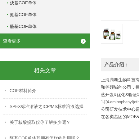
炔基COF单体
氨基COF单体
醛基COF单体
查看更多
产品介绍：
相关文章
上海腾骞生物科技有
和等领域的公司，
COF材料简介
艺开发&优化&验证
1-[(4-aminophenyl)et
SPEX标准溶液之ICP/MS标准溶液选择
公司研发技术中心
在各类基团的
MOF
关于核酸提取仪你了解多少呢？
醛基COF单体其拥有怎样的作用呢？