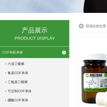
您现在的位置
产品展示
PRODUCT DISPLAY
COF有机单体
六溴三蝶烯
氰基COF单体
三氨基三蝶烯
可定制COF单体
硼酸COF单体