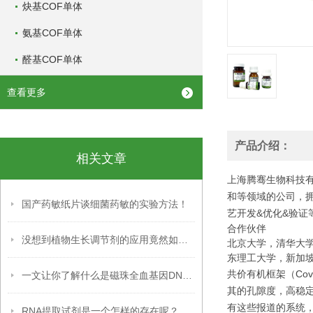
炔基COF单体
氨基COF单体
醛基COF单体
查看更多
产品介绍：
相关文章
上海腾骞生物科技有
和等领域的公司，
国产药敏纸片谈细菌药敏的实验方法！
艺开发&优化&验证
合作伙伴
没想到植物生长调节剂的应用竟然如此广泛
北京大学，清华大
东理工大学，新加
共价有机框架（Cova
一文让你了解什么是磁珠全血基因DNA提取试剂盒
其的孔隙度，高稳定
有这些报道的系统，
RNA提取试剂是一个怎样的存在呢？