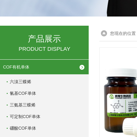
您现在的位置
产品展示
PRODUCT DISPLAY
COF有机单体
六溴三蝶烯
氰基COF单体
三氨基三蝶烯
可定制COF单体
硼酸COF单体