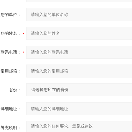
您的单位：
您的姓名：
联系电话：
常用邮箱：
省份：
详细地址：
补充说明：