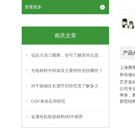
查看更多
相关文章
产品
说起六溴三蝶烯，你可了解其特点是什么？
上海腾
光电材料中间体其主要特性包括哪些？
和等领
艺开发
对于植物生长调节剂你究竟了解多少呢？
公司专
单体、
COF单体应用研究
新型结
金属有机框架材料MOF推荐