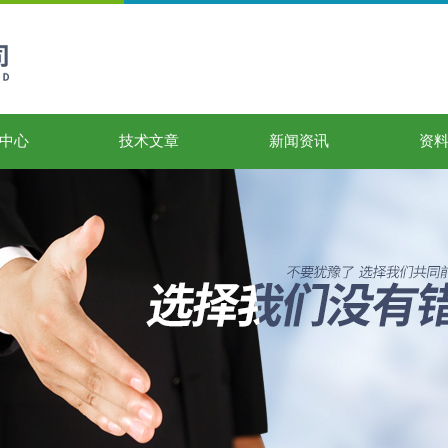
中心
技术文章
新闻资讯
资