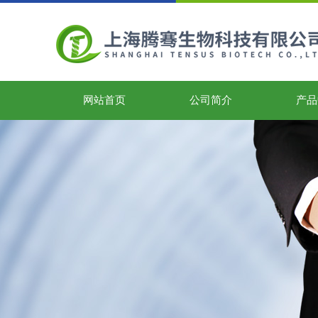
网站首页
公司简介
产品