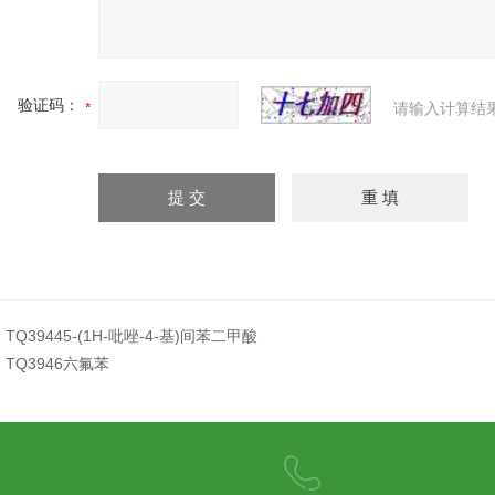
验证码：
请输入计算结
：
TQ39445-(1H-吡唑-4-基)间苯二甲酸
：
TQ3946六氟苯