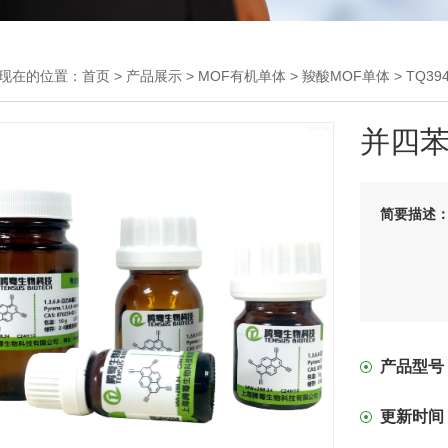
现在的位置：
首页
>
产品展示
>
MOF有机单体
>
羧酸MOF单体
> TQ3
并四苯
简要描述
产品型号
更新时间