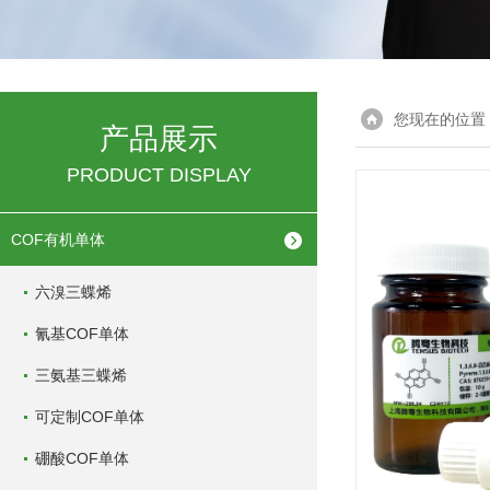
您现在的位置
产品展示
PRODUCT DISPLAY
COF有机单体
六溴三蝶烯
氰基COF单体
三氨基三蝶烯
可定制COF单体
硼酸COF单体