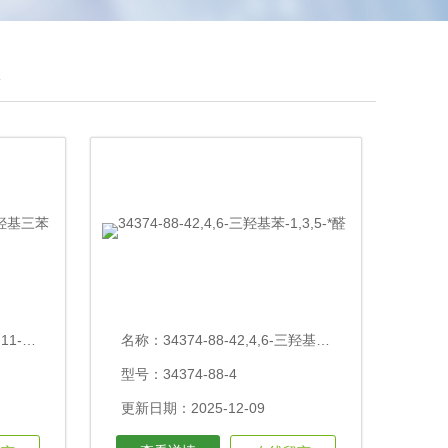
体
羟基三苯
名称：
34374-88-42,4,6-三羟基苯-1,3,5-*醛
型号：34374-88-4
更新日期：2025-12-09