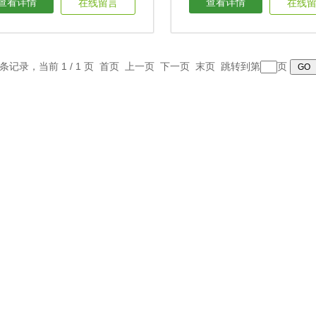
查看详情
查看详情
在线留言
在线
3 条记录，当前 1 / 1 页 首页 上一页 下一页 末页 跳转到第
页