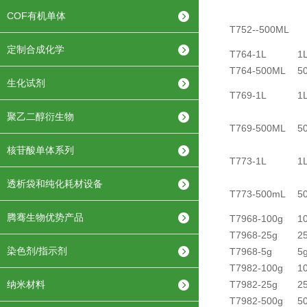
COF有机单体
T752--500ML
定制合成化学
T764-1L
1
T764-500ML
5
生化试剂
T769-1L
1
聚乙二醇衍生物
T769-500ML
5
核苷酸单体系列
T773-1L
1
透析袋和纯化耗材设备
T773-500mL
5
腾骞生物优势产品
T7968-100g
1
T7968-25g
2
染色剂/指示剂
T7968-5g
5
T7982-100g
1
纳米材料
T7982-25g
2
T7982-500g
5