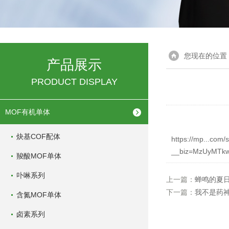
您现在的位置
产品展示
PRODUCT DISPLAY
MOF有机单体
炔基COF配体
https://mp...com/
__biz=MzUyMTkw
羧酸MOF单体
卟啉系列
上一篇：
蝉鸣的夏日
下一篇：
我不是药
含氮MOF单体
卤素系列