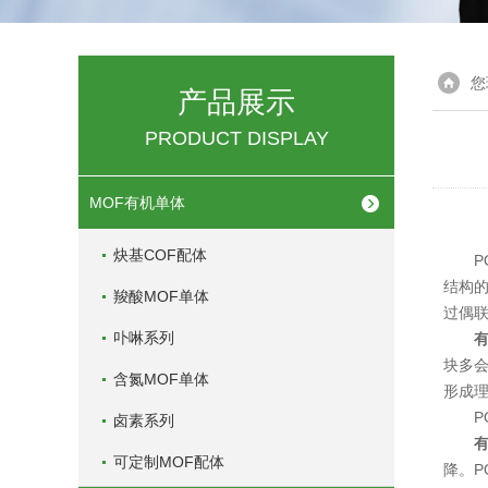
您
产品展示
PRODUCT DISPLAY
MOF有机单体
炔基COF配体
PO
结构
羧酸MOF单体
过偶
卟啉系列
块多
含氮MOF单体
形成
PO
卤素系列
可定制MOF配体
降。P