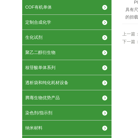
PO
COF有机单体
具有
的担
定制合成化学
上一篇
生化试剂
下一篇
聚乙二醇衍生物
核苷酸单体系列
透析袋和纯化耗材设备
腾骞生物优势产品
染色剂/指示剂
纳米材料