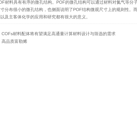
F材料具有有序的微孔结构。POF的微孔结构可以通过材料对氮气等分子
尺寸分布很小的微孔结构，也侧面说明了POF结构微观尺寸上的规则性。
载以及主客体化学的应用和研究都有很大的意义。
：
COFs材料配体将有望满足高通量计算材料设计与筛选的需求
：
高品质富勒烯