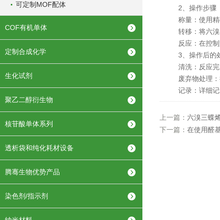
可定制MOF配体
2、操作步骤
称量：使用精确
COF有机单体
转移：将六溴三
反应：在控制好
定制合成化学
3、操作后的
清洗：反应完成
生化试剂
废弃物处理：按
记录：详细记录
聚乙二醇衍生物
上一篇：
六溴三蝶
核苷酸单体系列
下一篇：
在使用醛基
透析袋和纯化耗材设备
腾骞生物优势产品
染色剂/指示剂