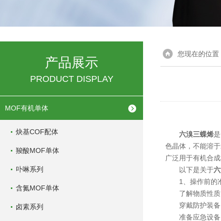
您现在的位置
产品展示
PRODUCT DISPLAY
MOF有机单体
炔基COF配体
六溴三蝶烯
是
色晶体，不能溶于
羧酸MOF单体
广泛用于有机合成
卟啉系列
以下是关于
六
1、操作前的
含氮MOF单体
了解物质性质：
穿戴防护装备：
卤素系列
准备应急设备：