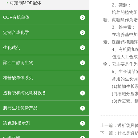
可定制MOF配体
2、碳源：
培养的植物组织
COF有机单体
糖。蔗糖除作为培
3、维生素：
定制合成化学
在培养基中加入维
素、泛酸钙和肌醇
生化试剂
4、有机附加
包括人工合成或
聚乙二醇衍生物
物，它主要是作为
5、生长调节
核苷酸单体系列
常用的生长调节
(1)植物生长素类。
透析袋和纯化耗材设备
(2)细胞分裂素。如
(3)赤霉素。组
腾骞生物优势产品
染色剂/指示剂
上一篇：
透析袋具
下一篇：
什么是透