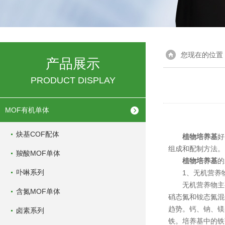
您现在的位置
产品展示
PRODUCT DISPLAY
MOF有机单体
炔基COF配体
植物培养基
好
组成和配制方法。
羧酸MOF单体
植物培养基
的
卟啉系列
1、无机营养
无机营养物主要
含氮MOF单体
硝态氮和铵态氮混
趋势。钙、钠、镁
卤素系列
铁。培养基中的铁离