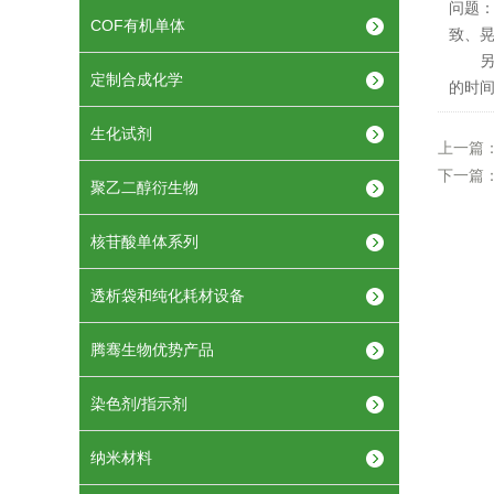
问题：
COF有机单体
致、晃
另外
定制合成化学
的时
生化试剂
上一篇
下一篇
聚乙二醇衍生物
核苷酸单体系列
透析袋和纯化耗材设备
腾骞生物优势产品
染色剂/指示剂
纳米材料