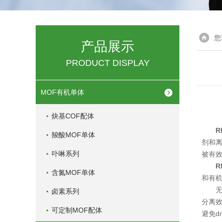
您
产品展示
PRODUCT DISPLAY
MOF有机单体
炔基COF配体
R
羧酸MOF单体
剂和
卟啉系列
被有效
R
含氮MOF单体
和有机
无论是
卤素系列
分离效
可定制MOF配体
避免d