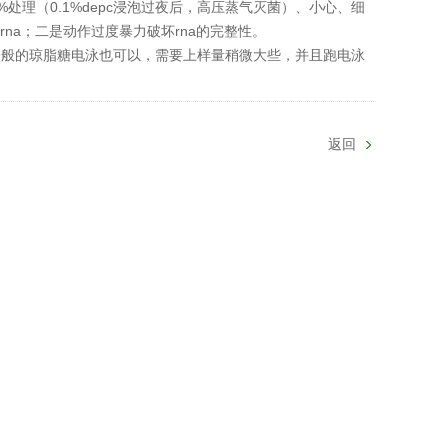
%处理（0.1%depc浸泡过夜后，高压蒸气灭菌）、小心、细
rna；二是动作过度暴力破坏rna的完整性。
一般的琼脂糖电泳也可以，需要上样量稍微大些，并且跑电泳
返回