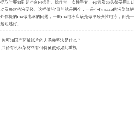
提取时要做到超净台内操作、操作带一次性手套、ep管及tip头都要用0.1
动及每次移液要轻。这样做的*目的就是两个，一是小心rnase的污染降解
你提的rna做电泳的问题，一般rna电泳应该是做甲醛变性电泳，但是
间越短越好。
：
你可知国产药敏纸片的肉汤稀释法是什么？
：
共价有机框架材料有何特征使你如此重视