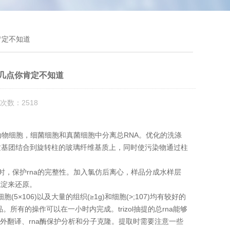
肯定不知道
下几点你肯定不知道
次数：2518
物细胞，细菌细胞和真菌细胞中分离总RNA。优化的洗涤
质基团结合到旋转柱的玻璃纤维基质上，同时使污染物通过柱
时，保护rna的完整性。加入氯仿后离心，样品分成水样层
沉淀来还原。
5×106)以及大量的组织(≥1g)和细胞(>;107)均有较好的
品。所有的操作可以在一小时内完成。trizol抽提的总rna能够
择、体外翻译、rna酶保护分析和分子克隆。提取时需要注意一些