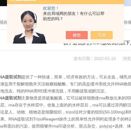
欢迎您！
来自局域网的朋友！有什么可以帮
助您的吗？
现在的位置：
首页
>
新闻中心
> 说了这么多的RNA提取试剂以下几点你
说了这么多的RNA提取试剂以
发布日期：2022-01-16 浏览
NA提取试剂
提供了一种快速，简单，经济有效的方法，可从全血，哺乳动
离液盐用于裂解细胞并灭活核糖核酸酶。专门的高盐缓冲系统允许RNA物
地洗去。纯的RNA用RE缓冲液洗脱，不用酚提取或醇沉淀。
NA提取试剂
主要物质是异硫氰酸胍，它可以破坏细胞使rna释放出来的同
层。rna存在于水样层中。收集上面的的水样层后，rna可以通过异丙醇
人、动物、植物还是细菌组织，trizol法对少量的组织(50-100mg)和细胞(
果。RNA提取试剂TrizolReagent操作上的简单性允许同时处理多个的样
na和蛋白的污染。故而能够作rna印迹分析、斑点杂交、poly(a)+选