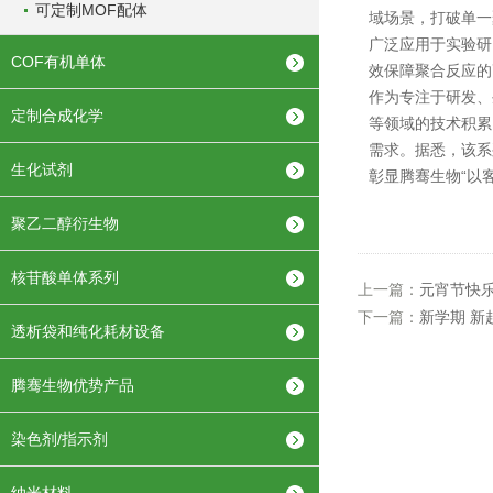
可定制MOF配体
域场景，打破单一
广泛应用于实验研
COF有机单体
效保障聚合反应的
作为专注于研发、
定制合成化学
等领域的技术积累
需求。据悉，该系
生化试剂
彰显腾骞生物“以
聚乙二醇衍生物
核苷酸单体系列
上一篇：
元宵节快
下一篇：
新学期 新
透析袋和纯化耗材设备
腾骞生物优势产品
染色剂/指示剂