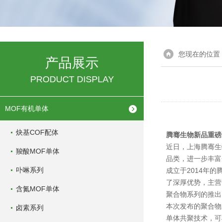
您现在的位置
产品展示
PRODUCT DISPLAY
MOF有机单体
炔基COF配体
腾骞生物新品重磅
近日，上海腾骞生
羧酸MOF单体
品类，进一步丰富
卟啉系列
成立于2014年
了深厚优势，主营
含氮MOF单体
聚合物系列的推出
本次发布的聚合物
卤素系列
单体共聚技术，可