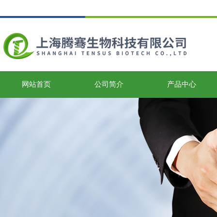
网站首页
公司简介
产品中心