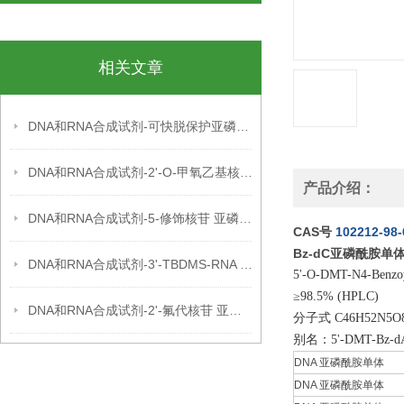
相关文章
DNA和RNA合成试剂-可快脱保护亚磷酰胺单体
DNA和RNA合成试剂-2'-O-甲氧乙基核苷亚磷酰胺单体
产品介绍：
DNA和RNA合成试剂-5-修饰核苷 亚磷酰胺单体
CAS号
102212-98-
Bz-dC亚磷酰胺单
DNA和RNA合成试剂-3'-TBDMS-RNA 亚磷酰胺单体
5'-O-DMT-N4-Benzoyl
≥98.5% (HPLC)
DNA和RNA合成试剂-2'-氟代核苷 亚磷酰胺单体
分子式 C46H52N5O
别名：5'-DMT-Bz-dA 
DNA 亚磷酰胺单体
DNA 亚磷酰胺单体