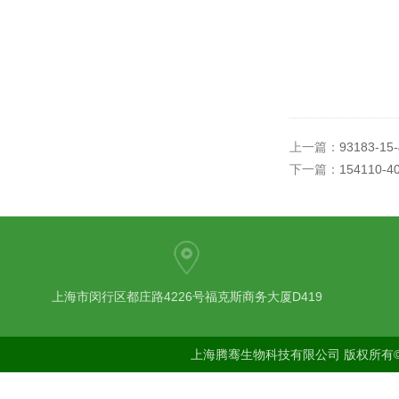
上一篇：
93183-1
下一篇：
154110-
上海市闵行区都庄路4226号福克斯商务大厦D419
上海腾骞生物科技有限公司 版权所有©