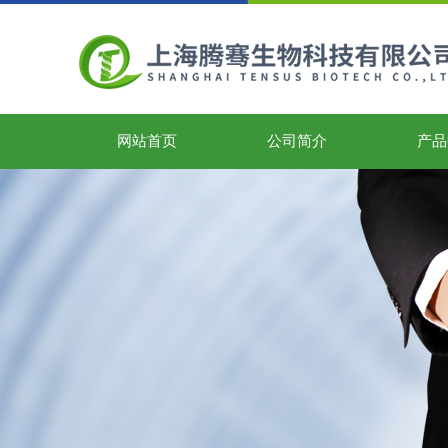
网站首页
公司简介
产品