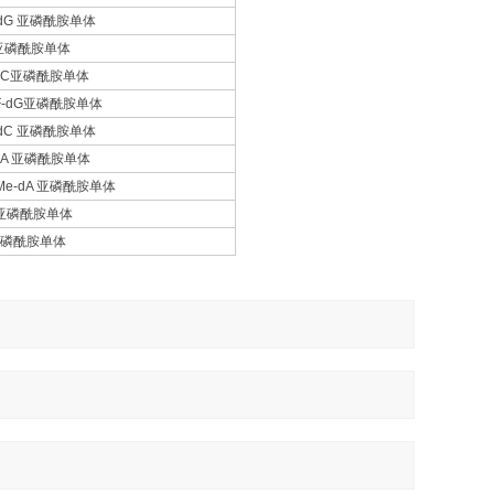
u-dG 亚磷酰胺单体
 亚磷酰胺单体
-dC亚磷酰胺单体
F-dG亚磷酰胺单体
u-dC 亚磷酰胺单体
-dA 亚磷酰胺单体
-Me-dA 亚磷酰胺单体
 亚磷酰胺单体
 亚磷酰胺单体