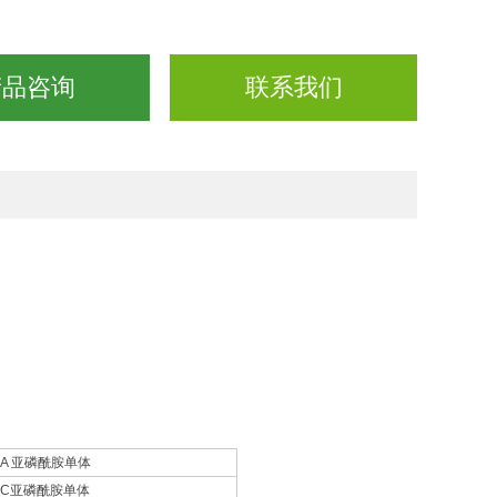
产品咨询
联系我们
-dA 亚磷酰胺单体
-dC亚磷酰胺单体