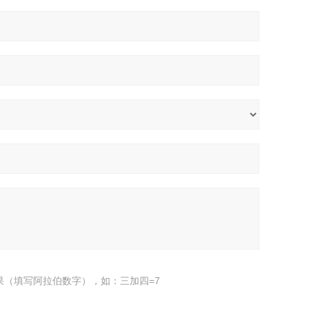
果（填写阿拉伯数字），如：三加四=7