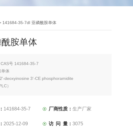
> 141684-35-7dI 亚磷酰胺单体
亚磷酰胺单体
：
CAS号 141684-35-7
胺单体
2'-deoxyinosine 3'-CE phosphoramidite
PLC）
H47N6O7P 分子量 754.83
T-dI phosphoramidite
：
141684-35-7
厂商性质：
生产厂家
：
2025-12-09
访 问 量：
3075