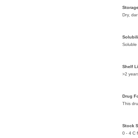
Storage
Dry, dar
Solubili
Soluble
Shelf Li
>2 years
Drug F
This dr
Stock S
0 - 4 C 