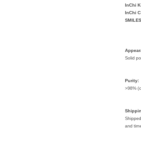
InChi 
InChi 
SMILES
Appear
Solid p
Purity:
>98% (or
Shippi
Shipped
and tim