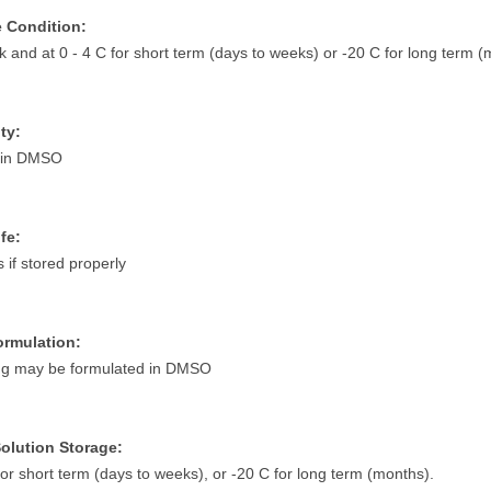
 Condition:
k and at 0 - 4 C for short term (days to weeks) or -20 C for long term (
ty:
 in DMSO
fe:
 if stored properly
ormulation:
ug may be formulated in DMSO
olution Storage:
for short term (days to weeks), or -20 C for long term (months).