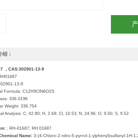
介绍：
7 ，CAS:302901-13-9
RH01687
302901-13-9
al Formula: C12H9ClN6O2S
ass: 336.0196
ar Weight: 336.754
l Analysis: C, 42.80; H, 2.69; Cl, 10.53; N, 24.96; O, 9.50; S, 9.52
ym:
; RH-01687; RH 01687.
Chemical Name:
3-(4-Chloro-2-nitro-5-pyrrol-1-ylphenyl)sulfanyl-1H-1,