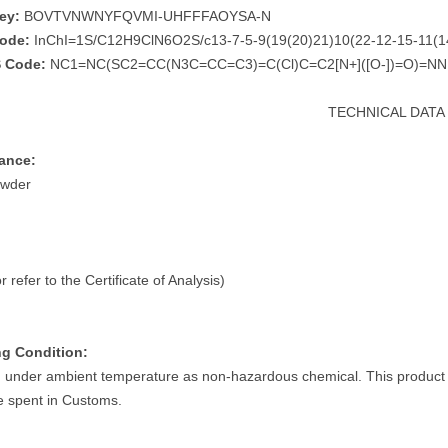
Key:
BOVTVNWNYFQVMI-UHFFFAOYSA-N
Code:
InChI=1S/C12H9ClN6O2S/c13-7-5-9(19(20)21)10(22-12-15-11(14)
 Code:
NC1=NC(SC2=CC(N3C=CC=C3)=C(Cl)C=C2[N+]([O-])=O)=NN
TECHNICAL DATA
ance:
owder
 refer to the Certificate of Analysis)
ng Condition:
 under ambient temperature as non-hazardous chemical. This product i
e spent in Customs.