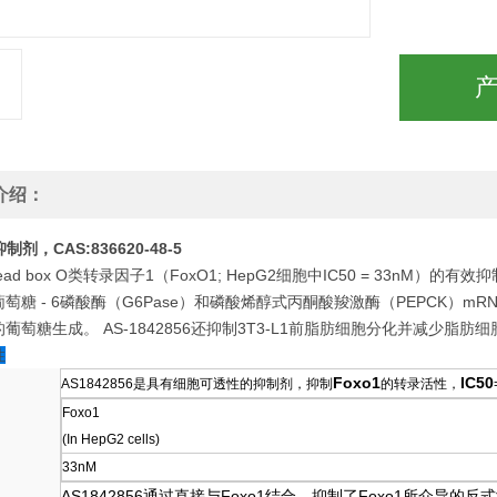
介绍：
抑制剂，CAS:836620-48-5
head box O类转录因子1（FoxO1; HepG2细胞中IC50 = 33nM）
萄糖 - 6磷酸酶（G6Pase）和磷酸烯醇式丙酮酸羧激酶（PEPCK）m
葡萄糖生成。 AS-1842856还抑制3T3-L1前脂肪细胞分化并减少脂肪
性
Foxo1
IC50
AS1842856是具有细胞可透性的抑制剂，抑制
的转录活性，
Foxo1
(In HepG2 cells)
33nM
AS1842856通过直接与Foxo1结合，抑制了Foxo1所介导的反