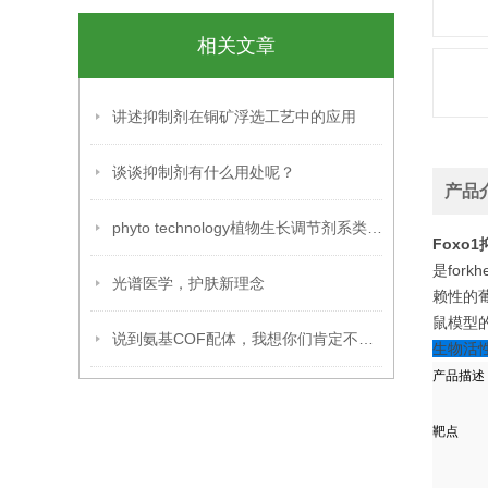
相关文章
讲述抑制剂在铜矿浮选工艺中的应用
谈谈抑制剂有什么用处呢？
产品
phyto technology植物生长调节剂系类之一
Foxo1
是fork
光谱医学，护肤新理念
赖性的葡
鼠模型的
说到氨基COF配体，我想你们肯定不知道吧！
生物活
产品描述
靶点