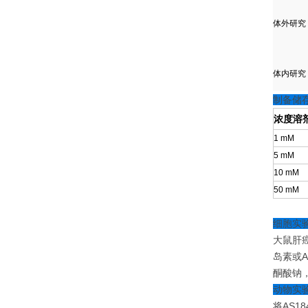
体外研究
体内研究
制备储
浓度
溶剂
1 mM
5 mM
10 mM
50 mM
细胞实
大鼠肝癌
岛素或A
酮酸钠，
动物实
将AS1