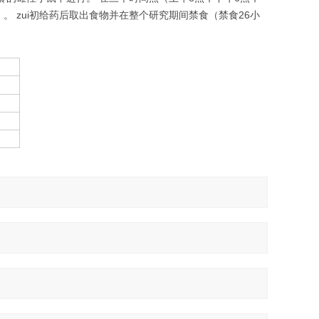
）。 zui初给药后取出食物并在整个研究期间禁食（禁食26小