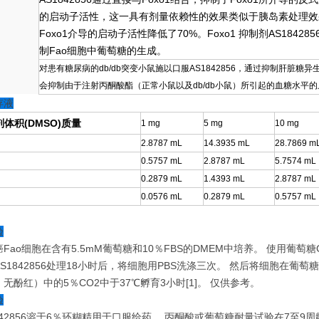
的启动子活性，这一具有剂量依赖性的效果类似于胰岛素处理效果。0.1 
Foxo1介导的启动子活性降低了70%。Foxo1 抑制剂AS1842
制Fao细胞中葡萄糖的生成。
对患有糖尿病的db/db突变小鼠施以口服AS1842856，通过抑制肝脏糖异
会抑制由于注射丙酮酸酯（正常小鼠以及db/db小鼠）所引起的血糖水平
存液
体积(DMSO)
质量
1 mg
5 mg
10 mg
2.8787 mL
14.3935 mL
28.7869 m
0.5757 mL
2.8787 mL
5.7574 mL
0.2879 mL
1.4393 mL
2.8787 mL
0.0576 mL
0.2879 mL
0.5757 mL
验
Fao细胞在含有5.5mM葡萄糖和10％FBS的DMEM中培养。 使用葡萄
S1842856处理18小时后，将细胞用PBS洗涤三次。 然后将细胞在葡萄糖
无酚红）中的5％CO2中于37℃孵育3小时[1]。 仅供参考。
验
842856溶于6％环糊精用于口服给药。 丙酮酸或葡萄糖耐量试验在7至