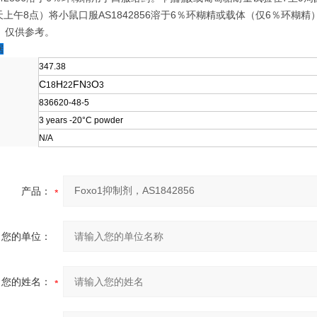
上午8点）将小鼠口服AS1842856溶于6％环糊精或载体（仅6％环糊精
]。仅供参考。
据
347.38
C
H
FN
O
18
22
3
3
836620-48-5
3 years -20°C powder
N/A
产品：
您的单位：
您的姓名：