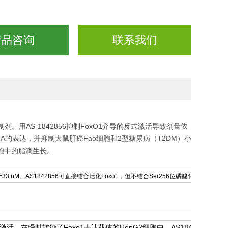
产品咨询
联系我们
的有效抑制剂。用AS-1842856抑制FoxO1介导的反式激活导致剂量依
RNA的表达，并抑制大鼠肝癌Fao细胞和2型糖尿病（T2DM）小
细胞中的脂滴生长。
=33 nM。AS1842856可直接结合活化Foxo1，但不结合Ser256位磷酸化的Foxo1。
式激活。在瞬时转染了Foxo1表达载体的HepG2细胞中，AS1842856有效