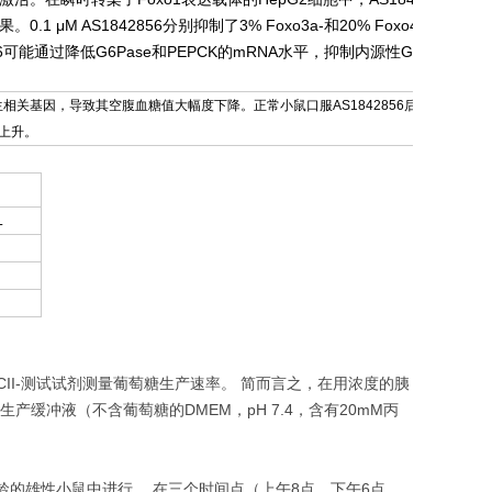
μM AS1842856分别抑制了3% Foxo3a-和20% Foxo4-介导
856可能通过降低G6Pase和PEPCK的mRNA水平，抑制内源性G6Pase和
生相关基因，导致其空腹血糖值大幅度下降。正常小鼠口服AS1842856后则无此影响。处
的上升。
L
糖CII-测试试剂测量葡萄糖生产速率。 简而言之，在用浓度的胰
生产缓冲液（不含葡萄糖的DMEM，pH 7.4，含有20mM丙
9周龄的雄性小鼠中进行。 在三个时间点（上午8点，下午6点，