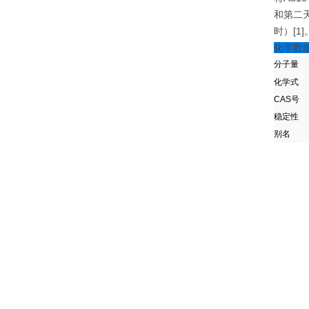
和第二天
时）[1
化学数
分子量
化学式
CAS号
稳定性
别名