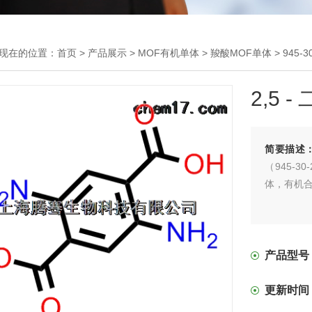
现在的位置：
首页
>
产品展示
>
MOF有机单体
>
羧酸MOF单体
> 945-
2,5
简要描述
（945-
体，有机
产品型号
更新时间