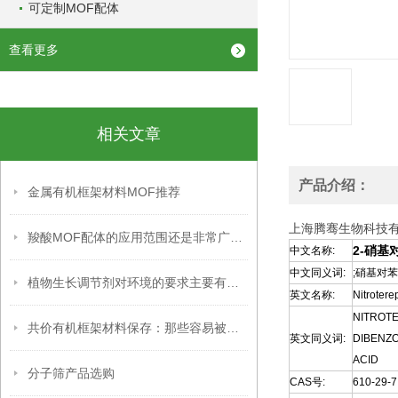
可定制MOF配体
查看更多
相关文章
产品介绍：
金属有机框架材料MOF推荐
上海腾骞生物科技
羧酸MOF配体的应用范围还是非常广泛的
2-硝基
中文名称:
中文同义词:
;硝基对苯
植物生长调节剂对环境的要求主要有以下几个方面
英文名称:
Nitrotere
NITROTE
共价有机框架材料保存：那些容易被忽略的关键细节，你掌握了吗？
英文同义词:
DIBENZO
ACID
分子筛产品选购
CAS号:
610-29-7