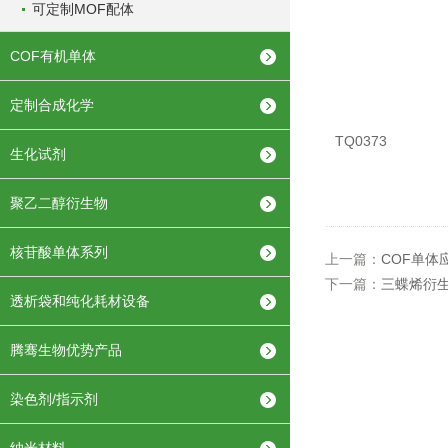
可定制MOF配体
COF有机单体
定制合成化学
TQ0373
生化试剂
聚乙二醇衍生物
核苷酸单体系列
上一篇：
COF单体
下一篇：
三蝶烯衍
透析袋和纯化耗材设备
腾骞生物优势产品
染色剂/指示剂