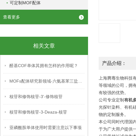
可定制MOF配体
查看更多
相关文章
产品介绍：
醛基COF单体其拥有怎样的作用呢？
上海腾骞生物科技有
MOFs配体研究新领域-六氨基苯三盐酸盐的前沿应用
等领域的公司，拥
有较强的优势。
核苷和修饰核苷-3'-修饰核苷
公司专业定制
有机
光探针染料、有机
核苷和修饰核苷-3-Deaza-核苷
物的定制服务。
本公司同时代理国内外
亚磷酰胺单体使用时需要注意以下事项
于为广大用户提供