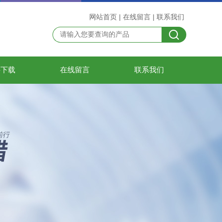
网站首页
|
在线留言
|
联系我们
料下载
在线留言
联系我们