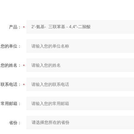
产品：
您的单位：
您的姓名：
联系电话：
常用邮箱：
省份：