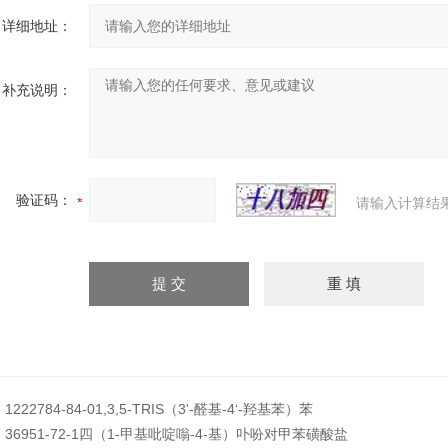
详细地址：
补充说明：
验证码：
请输入计算结
：
1222784-84-01,3,5-TRIS（3'-醛基-4‘-羟基苯）苯
：
36951-72-1四（1-甲基吡啶嗡-4-基）卟吩对甲苯磺酸盐