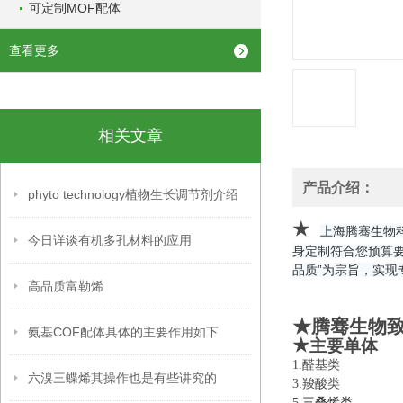
可定制MOF配体
查看更多
相关文章
产品介绍：
phyto technology植物生长调节剂介绍
★
上海腾骞生物
今日详谈有机多孔材料的应用
身定制符合您预算
品质”为宗旨，实现
高品质富勒烯
★腾骞生物
氨基COF配体具体的主要作用如下
★
主要单体
1.醛基类 
六溴三蝶烯其操作也是有些讲究的
3.羧酸类 
5.
三叠烯类
6