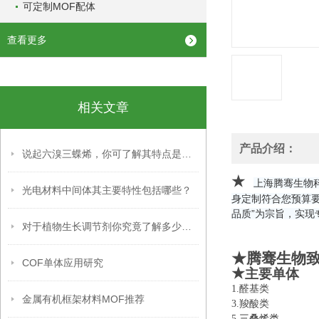
可定制MOF配体
查看更多
相关文章
产品介绍：
说起六溴三蝶烯，你可了解其特点是什么？
★
上海腾骞生物
光电材料中间体其主要特性包括哪些？
身定制符合您预算
品质”为宗旨，实现
对于植物生长调节剂你究竟了解多少呢？
★腾骞生物
COF单体应用研究
★
主要单体
1.醛基类 
金属有机框架材料MOF推荐
3.羧酸类 
5.
三叠烯类
6