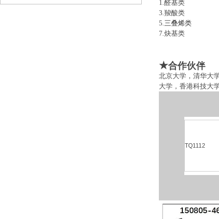
1.醛基类 
3.羧酸类 
5.
三叠烯类
6
7.炔基类 
★
合作伙伴
北京大学，清华大
大学，香港科技大
TQ1112