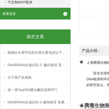
可定制MOF配体
查看更多
相关文章
产品介绍：
植物生长调节剂其作用主要包括以下几个方面
★
上海腾骞生物
DNA和RNA合成试剂-2'-氟代核苷 亚磷酰胺单体
荧光光谱
分子筛产品选购
DNA检测和环
的研究焦点。
谈一谈TaqDNA聚合酶的选择窍门
DNA和RNA合成试剂-5-修饰核苷 亚磷酰胺单体
★腾骞生物