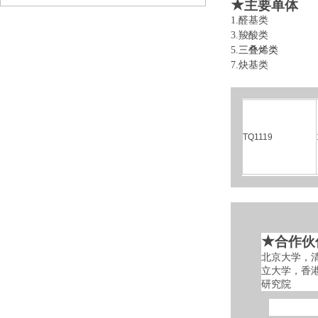
★
主要单体
1.醛基类 
3.羧酸类 
5.
三叠烯类
6
7.炔基类 
TQ1119
★
合作伙
北京大学，
立大学，香
研究院