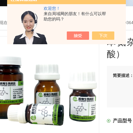
欢迎您！
来自局域网的朋友！有什么可以帮
助您的吗？
现在的位置：
首页
>
产品展示
>
MOF有机单体
>
羧酸MOF单体
> TQ3
苯氮杂
酸）
简要描述
产品型号