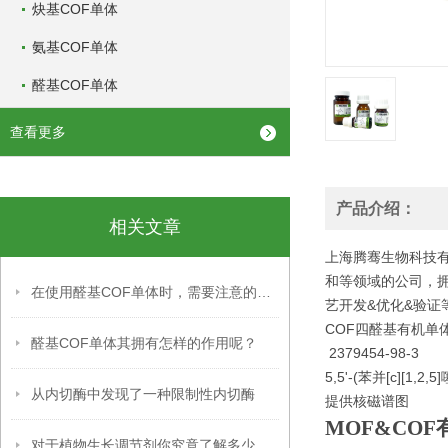
炔基COF单体
氨基COF单体
醛基COF单体
查看更多
产品介绍：
相关文章
上海腾骞生物科技有
和等领域的公司，
在使用醛基COF单体时，需要注意的事项
艺开发&优化&验证
COF四醛基有机单体 
醛基COF单体其拥有怎样的作用呢？
2379454-98-3
5,5'-(苯并[c][1,
从内切酶中发现了一种限制性内切酶
提供核磁谱图
MOF&CO
对于植物生长调节剂你究竟了解多少呢？