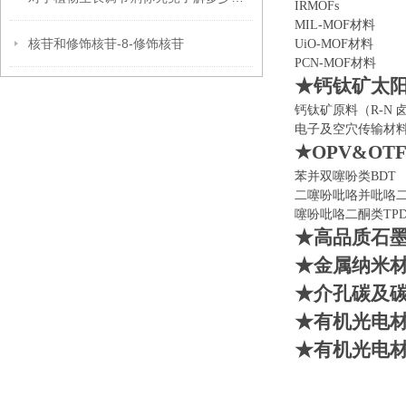
IRMOFs C
MIL-MOF材料 
核苷和修饰核苷-8-修饰核苷
UiO-MOF材料 
PCN-MOF材
★钙钛矿太
钙钛矿原料（
R-
电子及空穴传输材
★OPV&O
苯并双噻吩类
B
二噻吩吡咯并吡咯
噻吩吡咯二酮类
TP
★
高品质石
★
金属纳米
★介孔碳及
★有机光电
★有机光电