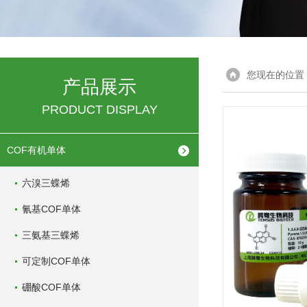
您现在的位置
产品展示
PRODUCT DISPLAY
COF有机单体
六溴三蝶烯
氰基COF单体
三氨基三蝶烯
可定制COF单体
硼酸COF单体