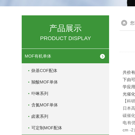
您
产品展示
PRODUCT DISPLAY
MOF有机单体
炔基COF配体
共价有
下由可
羧酸MOF单体
学应
光催
卟啉系列
【科
含氮MOF单体
日本
碳催化
卤素系列
电有优异
可定制MOF配体
cm 