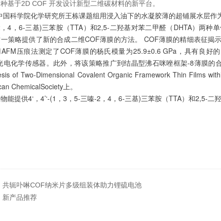
种基于2D COF 开发设计新型二维碳材料的新平台。
中国科学院化学研究所王栋课题组用浸入油下的水凝胶薄的超铺展水层作为反应器
2，4，6-三基)三苯胺（TTA）和2,5-二羟基对苯二甲醛（DHTA）两
一策略提供了新的合成二维COF薄膜的方法。 COF薄膜的精细表征揭示了
AFM压痕法测定了COF薄膜的杨氏模量为25.9±0.6 GPa，具有
+光电化学传感器。此外，将该策略推广到结晶型沸石咪唑框架-8薄膜的合成
esis of Two-Dimensional Covalent Organic Framework Thin Films w
can ChemicalSociety上。
物能提供4‘，4’‘-(1，3，5-三嗪-2，4，6-三基)三苯胺（TTA）和2,5
：
共轭卟啉COF纳米片多级组装体助力锂硫电池
：
新产品推荐