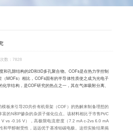
究
次数：7828
和孔隙结构的2D和3D多孔聚合物。COFs是在热力学控制
MOFs）相比，COFs固有的半导体性质使之成为光电子
的化学结构，是COF研究的热点之一，其在气体吸附分离、
模板来引导2D共价有机骨架（COF）的热解来制备理想的
富的N和P掺杂的杂原子催化位点。该材料相比于市售Pt/C
 -0.16 V），高极限电流密度（7.2 mA c-2vs 6.0 mA
de-1），长期稳定性和甲醇耐受性，远远优于基准铂碳电极。这些实验结果揭