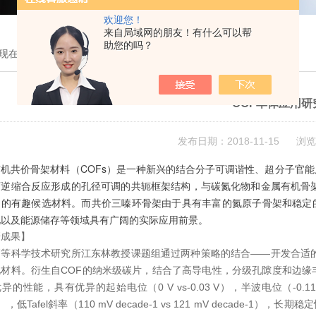
欢迎您！
来自局域网的朋友！有什么可以帮
助您的吗？
现在的位置：
首页
>
技术文章
> COF单体应用研究
COF单体应用研
发布日期：2018-11-15 浏览
机共价骨架材料（COFs）是一种新兴的结合分子可调谐性、超分子官能度
逆缩合反应形成的孔径可调的共轭框架结构，与碳氮化物和金属有机骨架（
用的有趣候选材料。而共价三嗪环骨架由于具有丰富的氮原子骨架和稳定
化以及能源储存等领域具有广阔的实际应用前景。
研成果】
高等科学技术研究所江东林教授课题组通过两种策略的结合——开发合适的
材料。衍生自COF的纳米级碳片，结合了高导电性，分级孔隙度和边缘丰
的性能，具有优异的起始电位（0 V vs-0.03 V），半波电位（-0.11 V vs
-2），低Tafel斜率（110 mV decade-1 vs 121 mV deca