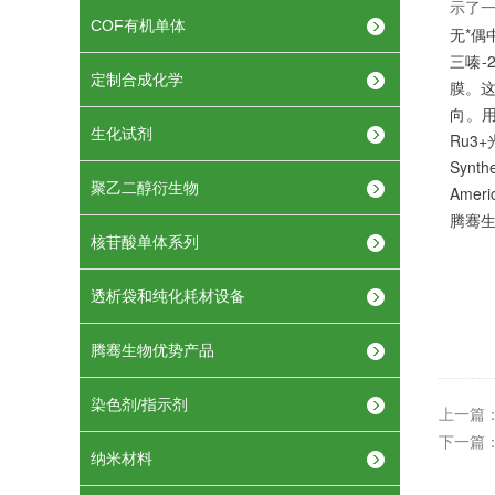
示了一
COF有机单体
无*偶
三嗪-
定制合成化学
膜。这
向。用
生化试剂
Ru3
Synth
聚乙二醇衍生物
Ameri
腾骞生
核苷酸单体系列
透析袋和纯化耗材设备
腾骞生物优势产品
染色剂/指示剂
上一篇
下一篇
纳米材料