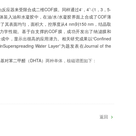
来受限合成二维COF膜。同样通过4‘，4’‘-(1，3，5-
种单体装入油和水凝胶中，在油/水/水凝胶界面上合成了COF薄
其表面均匀，面积大，控厚度从4 nm到150 nm，结晶取
良好的力学性能。基于自支撑的COF膜，成功开发出了纳滤膜和
中，显示出很高的应用潜力。相关研究成果以“Confined
ithinSuperspreading Water Layer”为题发表在Journal of the
-二羟基对苯二甲醛（DHTA）
两种单体，核磁谱图如下：
返回