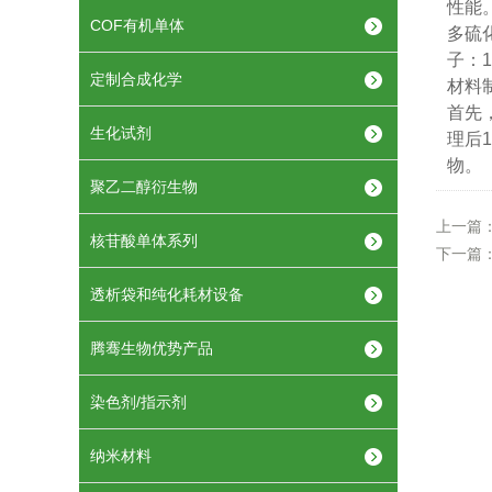
性能
COF有机单体
多硫化
子：1
定制合成化学
材料
首先
生化试剂
理后
物。
聚乙二醇衍生物
上一篇
核苷酸单体系列
下一篇
透析袋和纯化耗材设备
腾骞生物优势产品
染色剂/指示剂
纳米材料