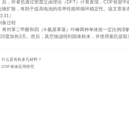
。后，作者也通过密度泛函理论（DFT）计算发现，COF骨架
物扩散，有助于提高电池的倍率性能和循环稳定性。该文章发表在期刊Ener
3.31）
制备过程
，将对苯二甲醛和四（4-氨基苯基）卟啉两种单体按一定比例溶
120度加热3天。然后，真空抽滤得到固体粉末，并使用索氏提取
：
什么是有机多孔材料？
：
COF单体应用研究