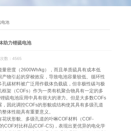
硫电池
体助力锂硫电池
次数：4565
密度（2600Wh/kg），而且单质硫具有成本低
间产物引起的穿梭效应，导致电池容量较低、循环性
多孔碳材料被广泛用作载体负载硫，但非极性碳与极
框架（COFs）作为一类有机聚合物具有一定的多
锂硫电池应用中具有很大的潜力。但是大多数COFs
，因此调控COFs的形貌或结构使其具有多级孔道
的整体性能具有重要意义。
状形貌、多级孔道的卟啉COF材料（COF-
OF对比样品(COF-CS)，表现出更优异的电化学