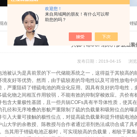
欢迎您！
来自局域网的朋友！有什么可以帮
助您的吗？
现在的位置：
首页
>
技术文章
> 共轭卟啉COF纳米片多级组装体助力锂
共轭卟啉COF纳米片多级组装
发布日期：2019-04-15 浏览
电池被认为是具前景的下一代储能系统之一，这得益于其较高的能量
环境友好等优势。然而，由于硫较差的导电性以及可溶性放电中
差，严重阻碍了锂硫电池的商业化应用。因具有良好的导电性，
多硫化物之间相互作用较弱，不能有效的抑制穿梭效应。共价有机
并包含大量极性基团，且一些共轭COFs具有半导体性质，使其在
的孔径和无序堆叠的形貌严重限制了硫的负载量和吸附位点的曝露
并引入大量可接触的极性位点，对提高硫负载量和提升锂硫电池
中山大学的余教授、陈教授与合作者通过溶剂热法成功合成了具有花
）。当其用于锂硫电池正极时，可实现较高的负载量，相较于聚集的C