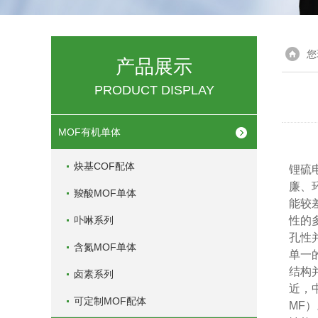
您
产品展示
PRODUCT DISPLAY
MOF有机单体
炔基COF配体
锂硫
廉、
羧酸MOF单体
能较
卟啉系列
性的
孔性
含氮MOF单体
单一
结构
卤素系列
近，
可定制MOF配体
MF