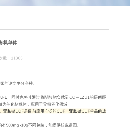
有机单体
次数：11363
大家的论文争分夺秒。
U-1，同时也将其通过将醋酸钯负载到COF-LZU1的层间距
F材料做为催化剂载体，应用于异相催化领域
F。亚胺键COF是目前应用广泛的COF，亚胺键COF单晶的成
有500mg~10g不同包装，能提供核磁谱图。