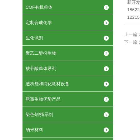
新开
COF有机单体
18622
1221
定制合成化学
上一篇
生化试剂
下一篇
聚乙二醇衍生物
核苷酸单体系列
透析袋和纯化耗材设备
腾骞生物优势产品
染色剂/指示剂
纳米材料