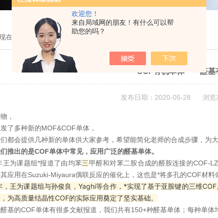
欢迎您！
来自局域网的朋友！有什么可以帮
助您的吗？
现在的位置：
首页
>
技术文章
> COF有机单体——醛基有机单体
COF有机单体——醛基
发布日期：2020-05-28 浏览
生物，
发了多种新的MOF&COF单体，
我们都会提供几种新的单体供大家参考，希望能简化老师的合成步骤，为
们推出的是COF单体中常见，应用广泛的醛基单体。
1年王为课题组*报道了由均苯
三
甲醛和对苯二胺合成的醛胺连接的COF-LZ
其应用在Suzuki-Miyaura偶联反应的催化上，这也是*将多孔的CO
8年，王为课题组与孙俊良，Yaghi等合作，*实现了基于亚胺键的三维CO
，为高质量结晶性COF的实际应用奠定了坚实基础。
醛基的COF单体有很多文献报道，我们共有150+种醛基单体；每种单体均