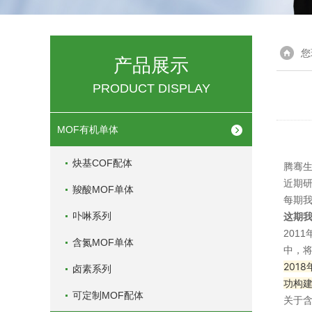
您
产品展示
PRODUCT DISPLAY
MOF有机单体
炔基COF配体
腾骞
近期研
羧酸MOF单体
每期
卟啉系列
这期我
201
含氮MOF单体
中，将
201
卤素系列
功构建
可定制MOF配体
关于含