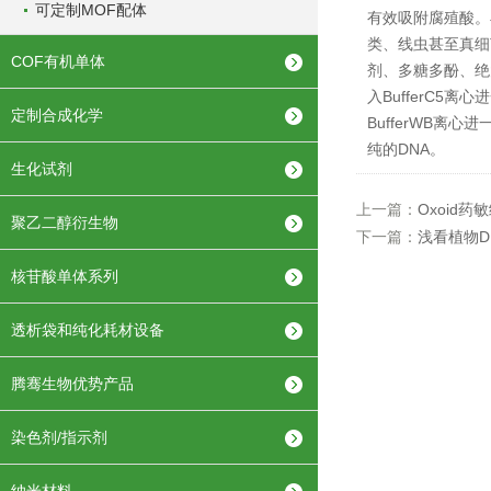
可定制MOF配体
有效吸附腐殖酸。
类、线虫甚至真细
COF有机单体
剂、多糖多酚、绝
入BufferC
定制合成化学
BufferWB离
纯的DNA。
生化试剂
上一篇：
Oxoid
聚乙二醇衍生物
下一篇：
浅看植物D
核苷酸单体系列
透析袋和纯化耗材设备
腾骞生物优势产品
染色剂/指示剂