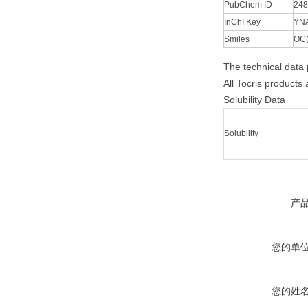
PubChem ID
248
InChI Key
YN
Smiles
OC
The technical data p
All Tocris products
Solubility Data
Solubility
产
您的单
您的姓