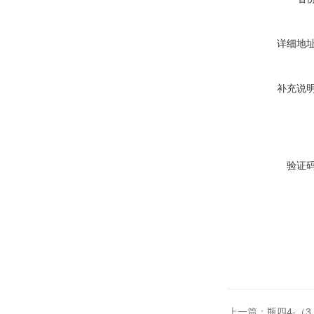
详细地
补充说
验证
上一篇：
瓶四4-（