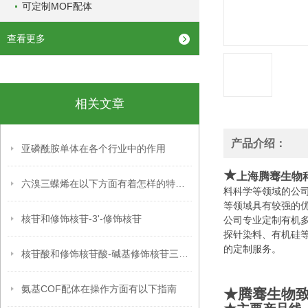
可定制MOF配体
查看更多
相关文章
产品介绍：
亚磷酰胺单体在各个行业中的作用
★
上海腾骞生物
六溴三蝶烯在以下方面有着怎样的特点呢？
料科学等领域的公
等领域具有较强的
核苷和修饰核苷-3'-修饰核苷
公司专业定制有机
探针染料、有机硅
的定制服务。
核苷酸和修饰核苷酸-碱基修饰核苷三磷酸
氨基COF配体在操作方面有以下指南
★腾骞生物