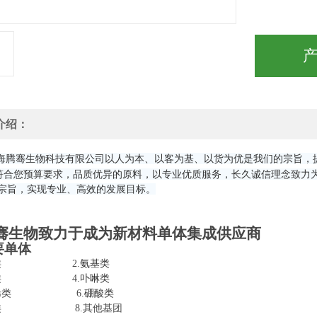
介绍：
海腾骞生物科技有限公司以人为本、以客为基、以货为优是我们的宗旨，
符合您预算要求，品质优异的原料，以专业优质服务，长久诚信理念致力为
为宗旨，实现专业、高效的发展目标。
骞生物致力于成为新材料单体集成供应商
要单体
醛基类 2.
氨基类
羧酸类 4.
卟啉类
烯类
6.
硼酸类
炔基类 8.其他基团