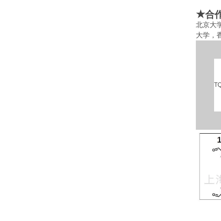
★
合
北京大
大学，
T