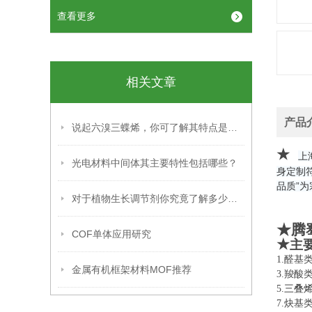
查看更多
相关文章
产品
说起六溴三蝶烯，你可了解其特点是什么？
★
上
光电材料中间体其主要特性包括哪些？
身定制
品质”
对于植物生长调节剂你究竟了解多少呢？
★腾
COF单体应用研究
★
主
1.
金属有机框架材料MOF推荐
3.
5.
三叠
7.