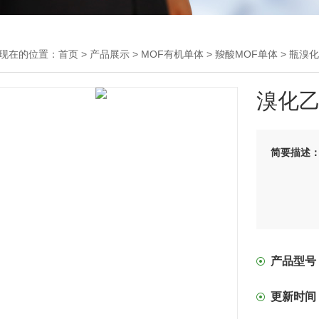
现在的位置：
首页
>
产品展示
>
MOF有机单体
>
羧酸MOF单体
> 瓶溴
溴化
简要描述
产品型号
更新时间