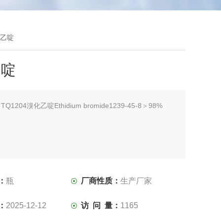
化乙啶
乙啶
：
TQ1204溴化乙啶Ethidium bromide1239-45-8＞98%
：
瓶
厂商性质：
生产厂家
：
2025-12-12
访 问 量：
1165