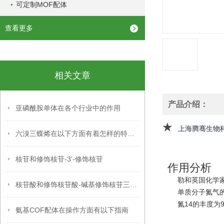
可定制MOF配体
查看更多
相关文章
产品介绍：
亚磷酰胺单体在各个行业中的作用
★
上海腾骞生物
六溴三蝶烯在以下方面有着怎样的特点呢？
核苷和修饰核苷-3'-修饰核苷
作用分析
勒和英国化学家
核苷酸和修饰核苷酸-碱基修饰核苷三磷酸
单质分子氮气
氮14的
丰度
为9
氨基COF配体在操作方面有以下指南