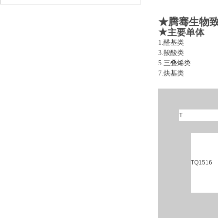
★腾骞生物
★
主要单体
1.醛基类 
3.羧酸类 
5.
三叠烯类
6
7.炔基类 
T
TQ1516