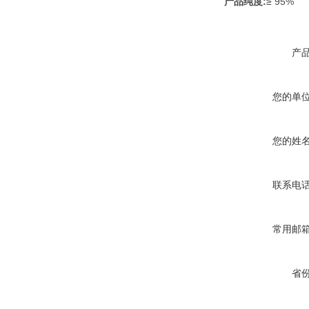
产品纯度:
≥ 95%
产
您的单
您的姓
联系电
常用邮
省